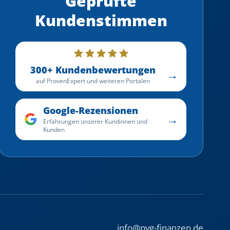
Geprüfte
Kundenstimmen
300+ Kundenbewertungen
→
auf ProvenExpert und weiteren Portalen
Google-Rezensionen
→
Erfahrungen unserer Kundinnen und
Kunden
info@pvg-finanzen.de