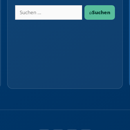
Suchbegriff
⌕
Suchen