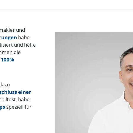
smakler und
erungen
habe
isiert und helfe
ammen die
s
100%
k zu
schluss einer
olltest, habe
pps
speziell für