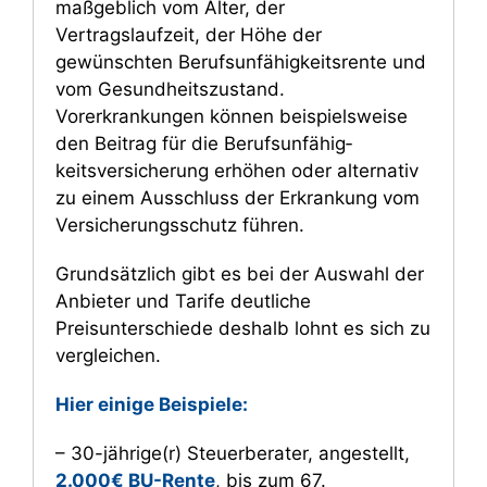
maßgeblich vom Alter, der
Prozentsatz, wodurch sich auch die BU-
Berufsunfähigkeit mindestens ein halbes
Vertragslaufzeit, der Höhe der
Rente erhöht.
Jahr dauert.
Das ist deshalb wichtig, weil die
gewünschten Berufs­unfähig­keitsrente und
Berufsunfähigkeit oftmals mit einer
vom Gesundheitszustand.
Verzögerung festgestellt wird.
Vorerkrankungen können beispielsweise
den Beitrag für die Berufs­unfähig­
keitsversicherung erhöhen oder alternativ
zu einem Ausschluss der Erkrankung vom
Versicherungsschutz führen.
Grundsätzlich gibt es bei der Auswahl der
Anbieter und Tarife deutliche
Preisunterschiede deshalb lohnt es sich zu
ver­gleichen.
Hier einige Beispiele:
– 30-jährige(r) Steuerberater, angestellt,
2.000€ BU-Rente
, bis zum 67.