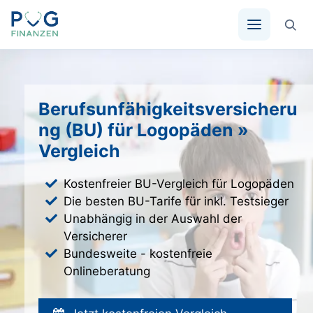
Zum
Inhalt
springen
Berufsunfähigkeitsversicheru
ng (BU) für Logopäden »
Vergleich
Kostenfreier BU-Vergleich für Logopäden
Die besten BU-Tarife für inkl. Testsieger
Unabhängig in der Auswahl der
Versicherer
Bundesweite - kostenfreie
Onlineberatung