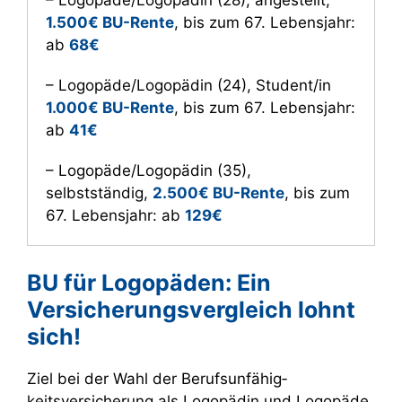
– Logopäde/Logopädin (28), angestellt,
1.500€ BU-Rente
, bis zum 67. Lebensjahr:
ab
68€
– Logopäde/Logopädin (24), Student/in
1.000€ BU-Rente
, bis zum 67. Lebensjahr:
ab
41€
– Logopäde/Logopädin (35),
selbstständig,
2.500€ BU-Rente
, bis zum
67. Lebensjahr: ab
129€
BU für Logopäden: Ein
Versicherungsvergleich lohnt
sich!
Ziel bei der Wahl der Berufs­unfähig­
keitsversicherung als Logopädin und Logopäde