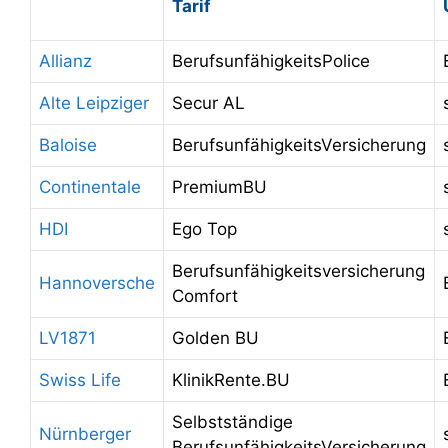
Tarif
Allianz
BerufsunfähigkeitsPolice
Alte Leipziger
Secur AL
Baloise
BerufsunfähigkeitsVersicherung
Continentale
PremiumBU
HDI
Ego Top
Berufsunfähigkeitsversicherung
Hannoversche
Comfort
LV1871
Golden BU
Swiss Life
KlinikRente.BU
Selbstständige
Nürnberger
BerufsunfähigkeitsVersicherung