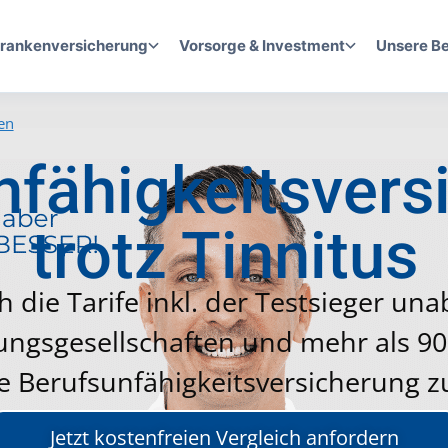
rankenversicherung
Vorsorge & Investment
Unsere B
en
fähigkeits­ver
trotz Tinnitus
h die Tarife inkl. der Testsieger u
ungsgesellschaften und mehr als 90 
e Berufsunfähigkeits­versicherung z
Jetzt kostenfreien Vergleich anfordern