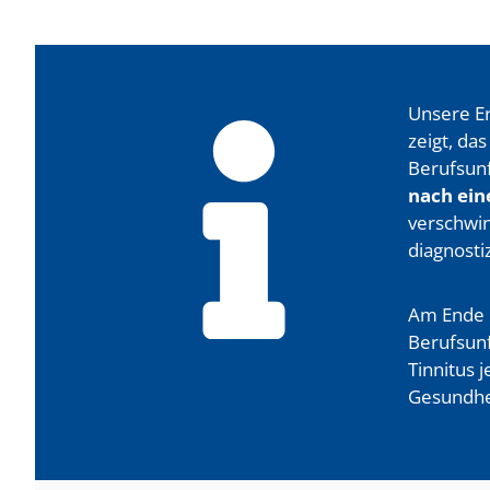
Unsere Er
zeigt, da
Berufsunf
nach ein
verschwin
diagnosti
Am Ende i
Berufsunf
Tinnitus 
Gesundhei